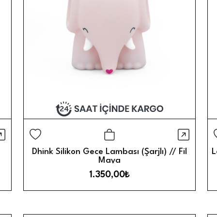
ızlı Görünüm
Hızlı 
Sepete Ekle
Dhink Silikon Gece Lambası (Şarjlı) // Fil
L
Maya
1.350,00₺