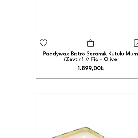
H
Sepete Ekle
Paddywax Bistro Seramik Kutulu Mum
(Zeytin) // Fig - Olive
1.899,00₺