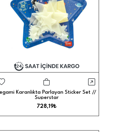
Görünüm
Hızlı Görün
Sepete Ekle
egami Karanlıkta Parlayan Sticker Set //
Superstar
728,19₺