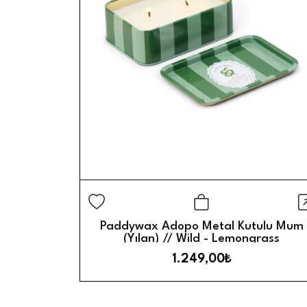
H
Sepete Ekle
Paddywax Adopo Metal Kutulu Mum
(Yılan) // Wild - Lemongrass
1.249,00₺