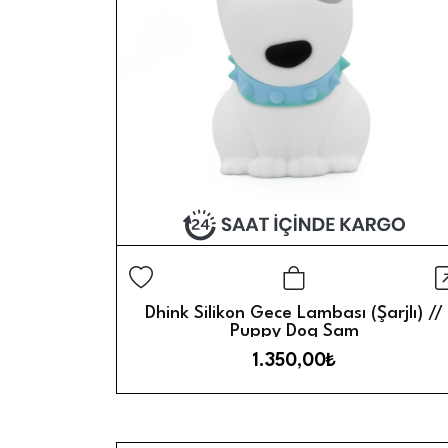
H
Sepete Ekle
Dhink Silikon Gece Lambası (Şarjlı) //
Puppy Dog Sam
1.350,00₺