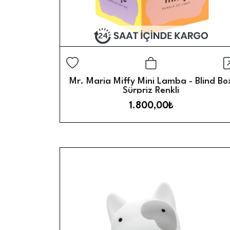
H
Sepete Ekle
Mr. Maria Miffy Mini Lamba - Blind Bo
Sürpriz Renkli
1.800,00₺