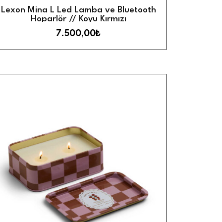
Görünüm
Hızlı Görün
Sepete Ekle
Lexon Mina L Led Lamba ve Bluetooth
Hoparlör // Koyu Kırmızı
7.500,00₺