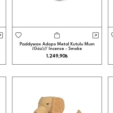
ızlı Görünüm
Hızlı 
Sepete Ekle
Paddywax Adopo Metal Kutulu Mum
(Göz)// Incense - Smoke
1.249,90₺