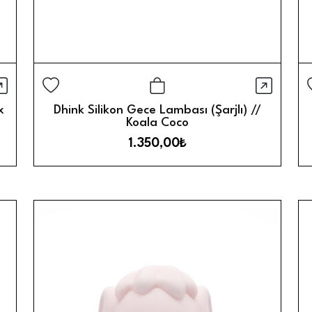
ızlı Görünüm
Hızlı 
Sepete Ekle
x
Dhink Silikon Gece Lambası (Şarjlı) //
Koala Coco
1.350,00₺