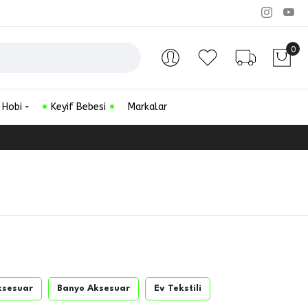
0
Hesabım
Favorilerim
Sipariş Ta
 Hobi
Keyif Bebesi
Markalar
ksesuar
Banyo Aksesuar
Ev Tekstili