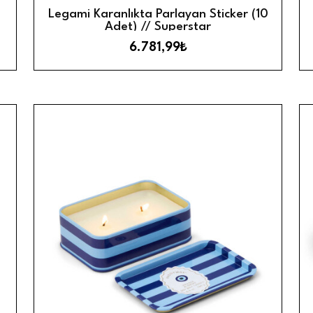
ızlı Görünüm
Hızlı 
Sepete Ekle
Legami Karanlıkta Parlayan Sticker (10
Adet) // Superstar
6.781,99₺