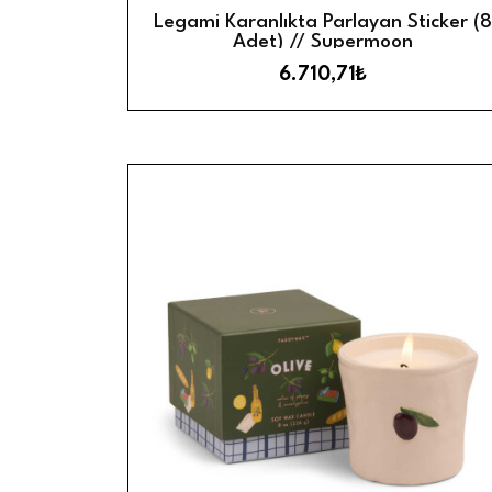
H
Sepete Ekle
Legami Karanlıkta Parlayan Sticker (8
Adet) // Supermoon
6.710,71₺