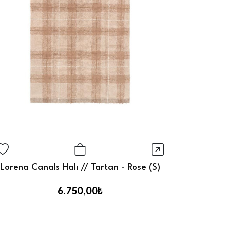
Görünüm
Hızlı Görün
Sepete Ekle
Lorena Canals Halı // Tartan - Rose (S)
6.750,00₺