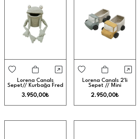
Hızlı Görünüm
Hız
Sepete Ekle
Sepete Ek
Lorena Canals
Lorena Canals 2'li
Sepet// Kurbağa Fred
Sepet // Mini
Kamyonet
3.950,00₺
2.950,00₺