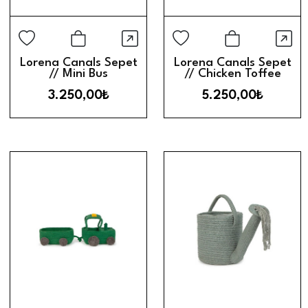
Hızlı Görünüm
Hız
Sepete Ekle
Sepete Ek
Lorena Canals Sepet
Lorena Canals Sepet
// Mini Bus
// Chicken Toffee
3.250,00₺
5.250,00₺