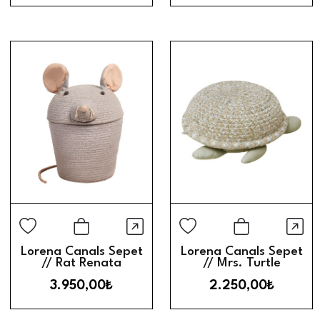
Hızlı Görünüm
Hız
Sepete Ekle
Sepete Ek
Lorena Canals Sepet
Lorena Canals Sepet
// Rat Renata
// Mrs. Turtle
3.950,00₺
2.250,00₺