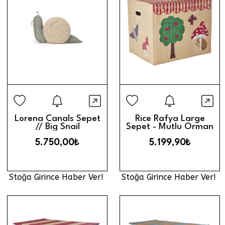
Stoğa Girince Haber Ver
Stoğa Gi
Hızlı Görünüm
Hız
Lorena Canals Sepet
Rice Rafya Large
// Big Snail
Sepet - Mutlu Orman
5.750,00₺
5.199,90₺
Stoğa Girince Haber Ver!
Stoğa Girince Haber Ver!