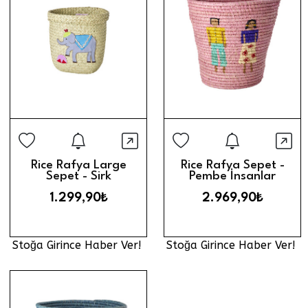
Stoğa Girince Haber Ver
Stoğa Gi
Hızlı Görünüm
Hız
Rice Rafya Large
Rice Rafya Sepet -
Sepet - Sirk
Pembe İnsanlar
1.299,90₺
2.969,90₺
Stoğa Girince Haber Ver!
Stoğa Girince Haber Ver!