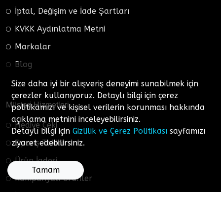
İptal, Değişim ve İade Şartları
KVKK Aydınlatma Metni
Markalar
Blog
Size daha iyi bir alışveriş deneyimi sunabilmek için
çerezler kullanıyoruz. Detaylı bilgi için çerez
Müşteri Hizmetleri
politikamızı ve kişisel verilerin korunması hakkında
açıklama metnini inceleyebilirsiniz.
Hediye Çeki
Detaylı bilgi için
Gizlilik ve Çerez Politikası
sayfamızı
Sipariş Takibi
ziyaret edebilirsiniz.
Ürün İadesi
Tamam
Kampanyalı Ürünler
İletişim
Ne Aramıştınız…