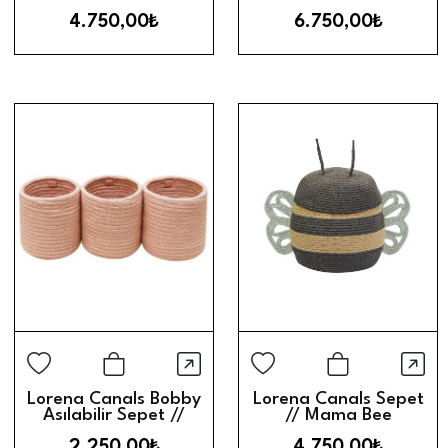
4.750,00₺
6.750,00₺
Hızlı Görünüm
Hız
Sepete Ekle
Sepete Ek
Lorena Canals Bobby
Lorena Canals Sepet
Asılabilir Sepet //
// Mama Bee
Vintage Nude
2.250,00₺
4.750,00₺