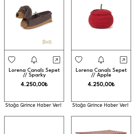
Stoğa Girince Haber Ver
Stoğa Gi
Hızlı Görünüm
Hız
Lorena Canals Sepet
Lorena Canals Sepet
// Sparky
// Apple
4.250,00₺
4.250,00₺
Stoğa Girince Haber Ver!
Stoğa Girince Haber Ver!