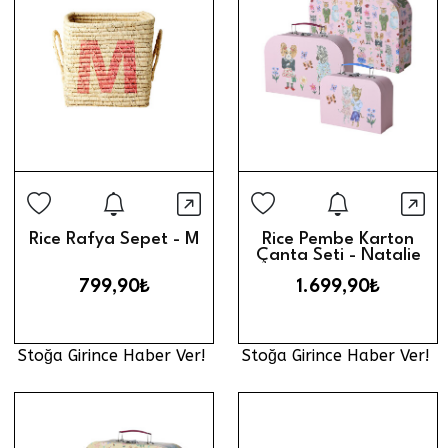
Stoğa Girince Haber Ver
Stoğa Gi
Hızlı Görünüm
Hız
Rice Rafya Sepet - M
Rice Pembe Karton
Çanta Seti - Natalie
Lete
799,90₺
1.699,90₺
Stoğa Girince Haber Ver!
Stoğa Girince Haber Ver!