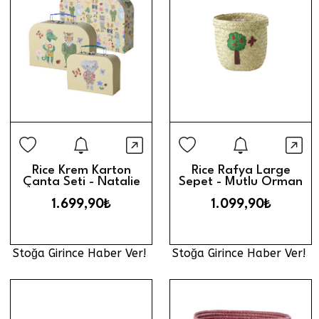
Stoğa Girince Haber Ver
Stoğa Gi
Hızlı Görünüm
Hız
Rice Krem Karton
Rice Rafya Large
Çanta Seti - Natalie
Sepet - Mutlu Orman
Lete
1.699,90₺
1.099,90₺
Stoğa Girince Haber Ver!
Stoğa Girince Haber Ver!