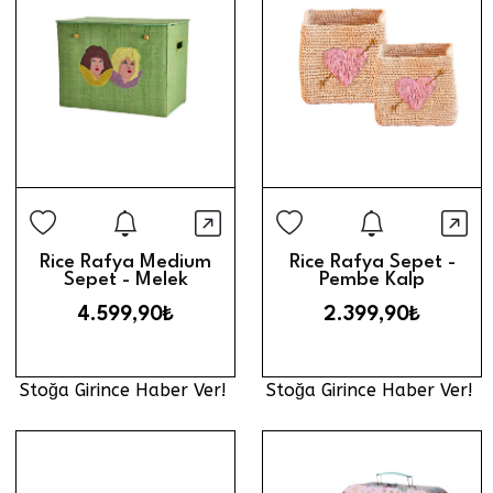
Stoğa Girince Haber Ver
Stoğa Gi
Hızlı Görünüm
Hız
Rice Rafya Medium
Rice Rafya Sepet -
Sepet - Melek
Pembe Kalp
4.599,90₺
2.399,90₺
Stoğa Girince Haber Ver!
Stoğa Girince Haber Ver!