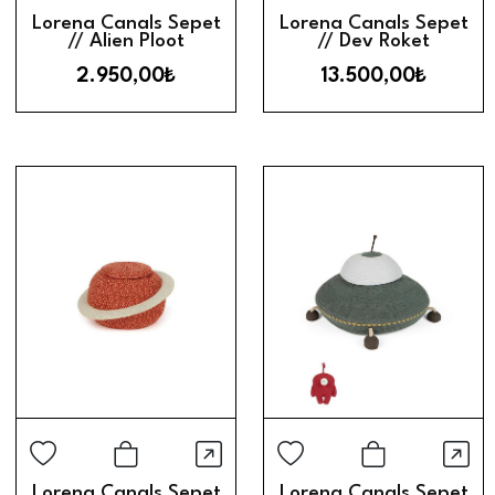
Hızlı Görünüm
Hız
Sepete Ekle
Sepete Ek
Lorena Canals Sepet
Lorena Canals Sepet
// Alien Ploot
// Dev Roket
2.950,00₺
13.500,00₺
Hızlı Görünüm
Hız
Sepete Ekle
Sepete Ek
Lorena Canals Sepet
Lorena Canals Sepet