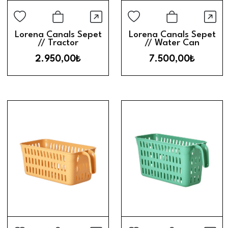
Hızlı Görünüm
Hız
Sepete Ekle
Sepete Ek
Lorena Canals Sepet
Lorena Canals Sepet
// Tractor
// Water Can
2.950,00₺
7.500,00₺