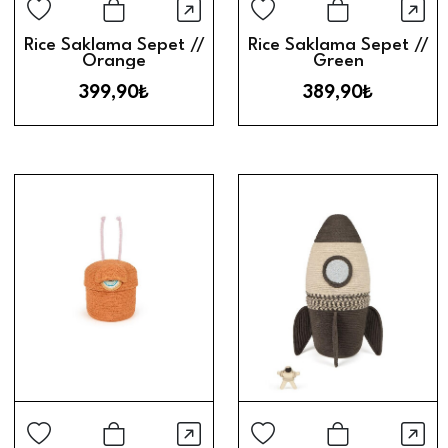
Hızlı Görünüm
Hız
Sepete Ekle
Sepete Ek
Rice Saklama Sepet //
Rice Saklama Sepet //
Orange
Green
399,90₺
389,90₺