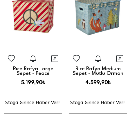
Stoğa Girince Haber Ver
Stoğa Gi
Hızlı Görünüm
Hız
Rice Rafya Large
Rice Rafya Medium
Sepet - Peace
Sepet - Mutlu Orman
5.199,90₺
4.599,90₺
Stoğa Girince Haber Ver!
Stoğa Girince Haber Ver!