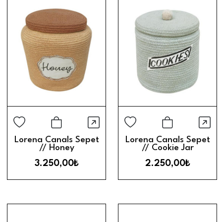
Hızlı Görünüm
Hız
Sepete Ekle
Sepete Ek
Lorena Canals Sepet
Lorena Canals Sepet
// Honey
// Cookie Jar
3.250,00₺
2.250,00₺