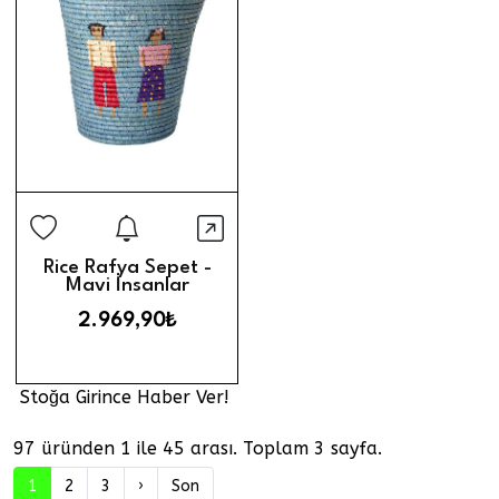
Stoğa Girince Haber Ver
Hızlı Görünüm
Rice Rafya Sepet -
Mavi İnsanlar
2.969,90₺
Stoğa Girince Haber Ver!
97 üründen 1 ile 45 arası. Toplam 3 sayfa.
1
2
3
›
Son