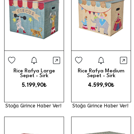
Stoğa Girince Haber Ver
Stoğa Gi
Hızlı Görünüm
Hız
Rice Rafya Large
Rice Rafya Medium
Sepet - Sirk
Sepet - Sirk
5.199,90₺
4.599,90₺
Stoğa Girince Haber Ver!
Stoğa Girince Haber Ver!