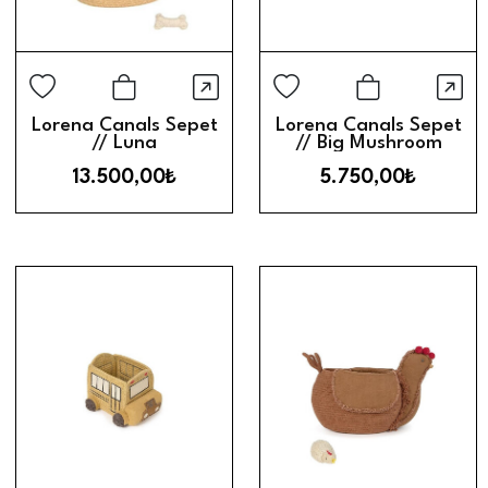
Hızlı Görünüm
Hız
Sepete Ekle
Sepete Ek
Lorena Canals Sepet
Lorena Canals Sepet
// Luna
// Big Mushroom
13.500,00₺
5.750,00₺