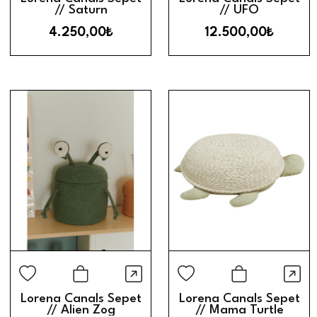
// Saturn
// UFO
4.250,00₺
12.500,00₺
Hızlı Görünüm
Hız
Sepete Ekle
Sepete Ek
Lorena Canals Sepet
Lorena Canals Sepet
// Alien Zog
// Mama Turtle