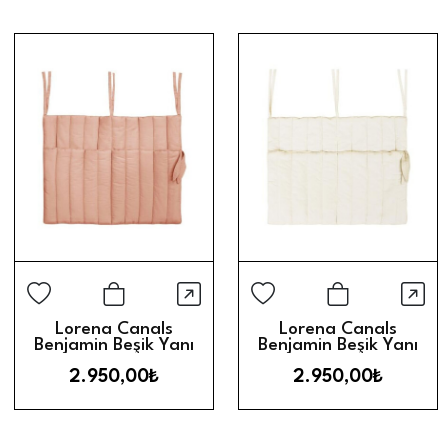
Hızlı Görünüm
Hız
Sepete Ekle
Sepete Ek
Lorena Canals
Lorena Canals
Benjamin Beşik Yanı
Benjamin Beşik Yanı
Düzenleyici // Vintage
Düzenleyici // Naturel
2.950,00₺
2.950,00₺
Nude