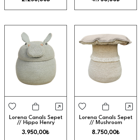
Hızlı Görünüm
Hız
Sepete Ekle
Sepete Ek
Lorena Canals Sepet
Lorena Canals Sepet
// Hippo Henry
// Mushroom
3.950,00₺
8.750,00₺