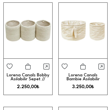
Hızlı Görünüm
Hız
Sepete Ekle
Sepete Ek
Lorena Canals Bobby
Lorena Canals
Asılabilir Sepet //
Bambie Asılabilir
Vanilya
Sepet // Naturel
2.250,00₺
3.250,00₺