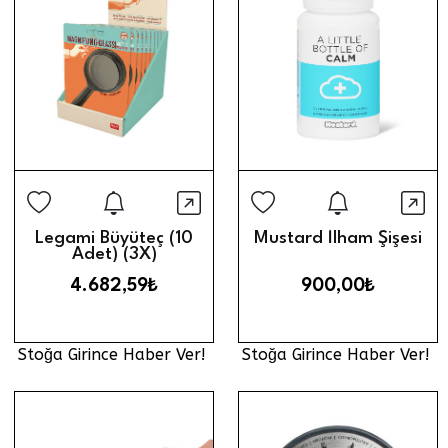
Stoğa Girince Haber Ver
Stoğa Gi
Hızlı Görünüm
Hız
Legami Büyüteç (10
Mustard İlham Şişesi
Adet) (3X)
4.682,59₺
900,00₺
Stoğa Girince Haber Ver!
Stoğa Girince Haber Ver!