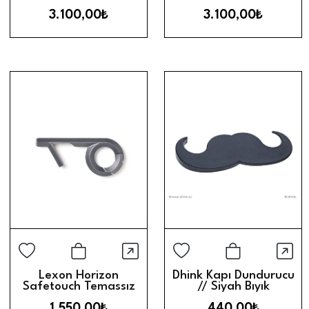
3.100,00₺
3.100,00₺
Hızlı Görünüm
Hız
Sepete Ekle
Sepete Ek
Lexon Horizon
Dhink Kapı Dundurucu
Safetouch Temassız
// Siyah Bıyık
Dokunma Aparatı //
1.550,00₺
440,00₺
Metalik Gri