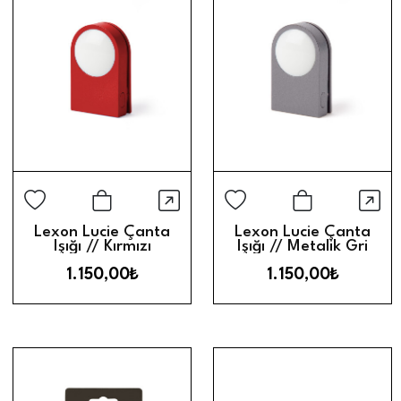
Hızlı Görünüm
Hız
Sepete Ekle
Sepete Ek
Lexon Lucie Çanta
Lexon Lucie Çanta
Işığı // Kırmızı
Işığı // Metalik Gri
1.150,00₺
1.150,00₺