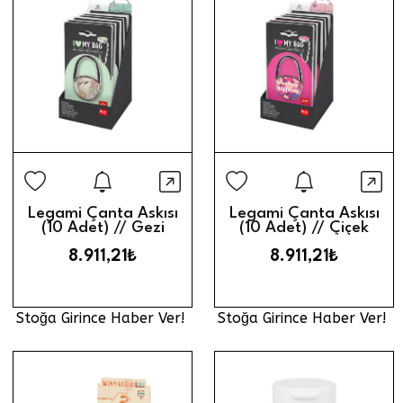
Stoğa Girince Haber Ver
Stoğa Gi
Hızlı Görünüm
Hız
Legami Çanta Askısı
Legami Çanta Askısı
(10 Adet) // Gezi
(10 Adet) // Çiçek
8.911,21₺
8.911,21₺
Stoğa Girince Haber Ver!
Stoğa Girince Haber Ver!