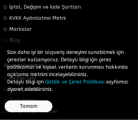
İptal, Değişim ve İade Şartları
KVKK Aydınlatma Metni
Markalar
Blog
Size daha iyi bir alışveriş deneyimi sunabilmek için
çerezler kullanıyoruz. Detaylı bilgi için çerez
Müşteri Hizmetleri
politikamızı ve kişisel verilerin korunması hakkında
açıklama metnini inceleyebilirsiniz.
Hediye Çeki
Detaylı bilgi için
Gizlilik ve Çerez Politikası
sayfamızı
Sipariş Takibi
ziyaret edebilirsiniz.
Ürün İadesi
Tamam
Kampanyalı Ürünler
İletişim
Ne Aramıştınız…