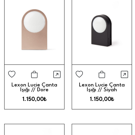
Hızlı Görünüm
Hız
Sepete Ekle
Sepete Ek
Lexon Lucie Çanta
Lexon Lucie Çanta
Işığı // Dore
Işığı // Siyah
1.150,00₺
1.150,00₺