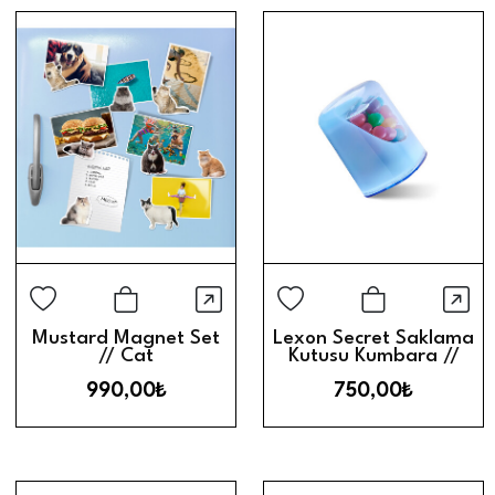
Hızlı Görünüm
Hız
Sepete Ekle
Sepete Ek
Mustard Magnet Set
Lexon Secret Saklama
// Cat
Kutusu Kumbara //
Mavi
990,00₺
750,00₺