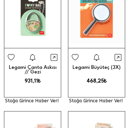
Stoğa Girince Haber Ver
Stoğa Gi
Hızlı Görünüm
Hız
Legami Çanta Askısı
Legami Büyüteç (3X)
// Gezi
931,11₺
468,25₺
Stoğa Girince Haber Ver!
Stoğa Girince Haber Ver!