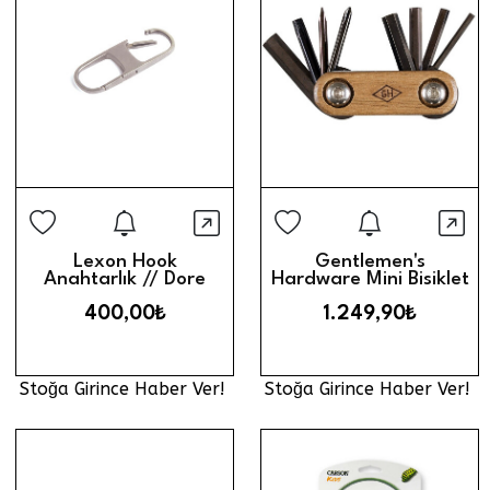
Stoğa Girince Haber Ver
Stoğa Gi
Hızlı Görünüm
Hız
Lexon Hook
Gentlemen's
Anahtarlık // Dore
Hardware Mini Bisiklet
Çok Amaçlı Alet
400,00₺
1.249,90₺
Stoğa Girince Haber Ver!
Stoğa Girince Haber Ver!