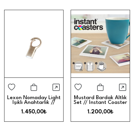
Hızlı Görünüm
Hız
Sepete Ekle
Sepete Ek
Lexon Nomaday Light
Mustard Bardak Altlık
Işıklı Anahtarlık //
Set // Instant Coaster
Dore
1.450,00₺
1.200,00₺