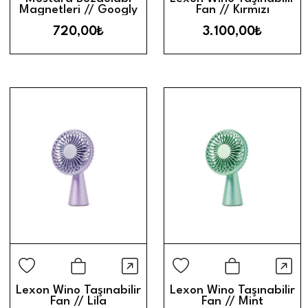
Magnetleri // Googly
Fan // Kırmızı
Eyes
720,00₺
3.100,00₺
Hızlı Görünüm
Hız
Sepete Ekle
Sepete Ek
Lexon Wino Taşınabilir
Lexon Wino Taşınabilir
Fan // Lila
Fan // Mint