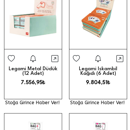
Stoğa Girince Haber Ver
Stoğa Gi
Hızlı Görünüm
Hız
Legami Metal Düdük
Legami İskambil
(12 Adet)
Kağıdı (6 Adet)
7.556,95₺
9.804,51₺
Stoğa Girince Haber Ver!
Stoğa Girince Haber Ver!