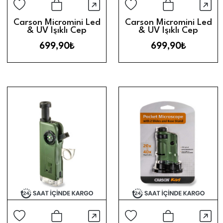
Hızlı Görünüm
Hız
Sepete Ekle
Sepete Ek
Carson Micromini Led
Carson Micromini Led
& UV Işıklı Cep
& UV Işıklı Cep
Mikroskobu (20X) //
Mikroskobu (20X) //
699,90₺
699,90₺
Orange
Green