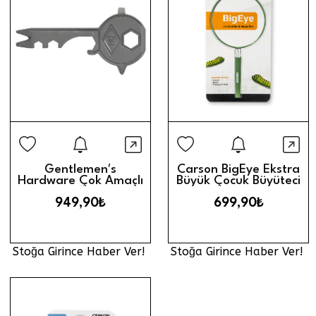
Stoğa Girince Haber Ver
Stoğa Gi
Hızlı Görünüm
Hız
Gentlemen′s
Carson BigEye Ekstra
Hardware Çok Amaçlı
Büyük Çocuk Büyüteci
Alet Kiti 14-in-1
(2X)
949,90₺
699,90₺
Stoğa Girince Haber Ver!
Stoğa Girince Haber Ver!