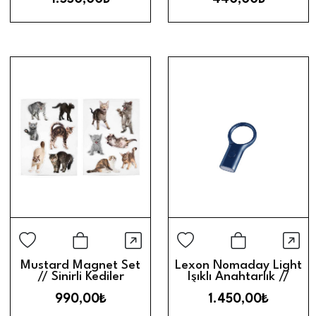
Hızlı Görünüm
Hız
Sepete Ekle
Sepete Ek
Mustard Magnet Set
Lexon Nomaday Light
// Sinirli Kediler
Işıklı Anahtarlık //
Lacivert
990,00₺
1.450,00₺