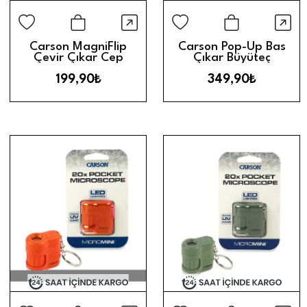
Hızlı Görünüm
Hız
Sepete Ekle
Sepete Ek
Carson MagniFlip
Carson Pop-Up Bas
Çevir Çıkar Cep
Çıkar Büyüteç
Büyüteci (3X)
Anahtalık (7X)
199,90₺
349,90₺