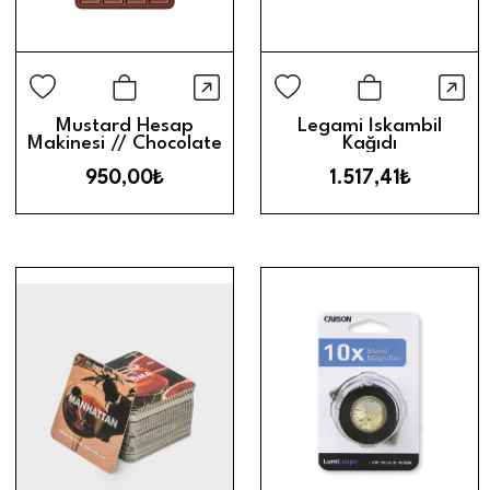
Hızlı Görünüm
Hız
Sepete Ekle
Sepete Ek
Mustard Hesap
Legami İskambil
Makinesi // Chocolate
Kağıdı
950,00₺
1.517,41₺