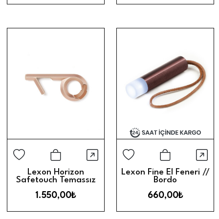
Hızlı Görünüm
Hız
Sepete Ekle
Sepete Ek
Lexon Horizon
Lexon Fine El Feneri //
Safetouch Temassız
Bordo
Dokunma Aparatı //
1.550,00₺
660,00₺
Dore