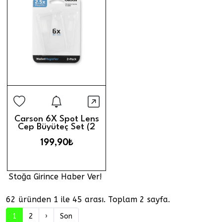
Stoğa Girince Haber Ver
Hızlı Görünüm
Carson 6X Spot Lens
Cep Büyüteç Set (2
Adet) (2.5X)
199,90₺
Stoğa Girince Haber Ver!
62 üründen 1 ile 45 arası. Toplam 2 sayfa.
1
2
›
Son