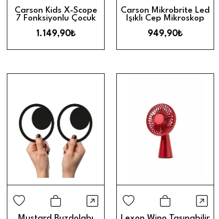
Hızlı Görünüm
Hız
Sepete Ekle
Sepete Ek
Carson Kids X-Scope
Carson Mikrobrite Led
7 Fonksiyonlu Çocuk
Işıklı Cep Mikroskop
Eğitici Optik Alet Seti
(20X - 40X)
1.149,90₺
949,90₺
Hızlı Görünüm
Hız
Sepete Ekle
Sepete Ek
Mustard Buzdolabı
Lexon Wino Taşınabilir