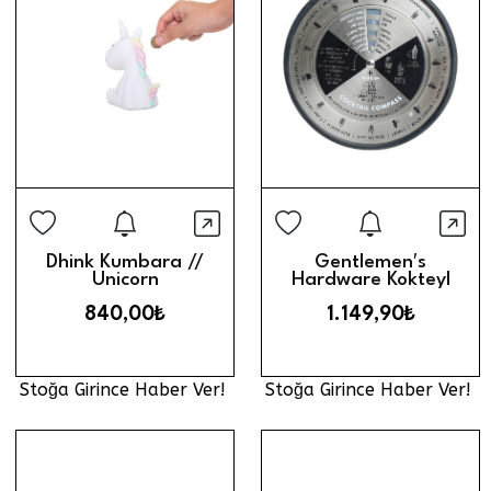
Stoğa Girince Haber Ver
Stoğa Gi
Hızlı Görünüm
Hız
Dhink Kumbara //
Gentlemen′s
Unicorn
Hardware Kokteyl
Tarif Pusulası
840,00₺
1.149,90₺
Stoğa Girince Haber Ver!
Stoğa Girince Haber Ver!