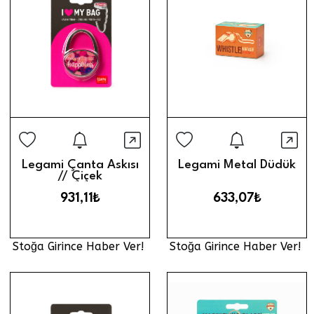
Stoğa Girince Haber Ver
Stoğa Gi
Hızlı Görünüm
Hız
Legami Çanta Askısı
Legami Metal Düdük
// Çiçek
931,11₺
633,07₺
Stoğa Girince Haber Ver!
Stoğa Girince Haber Ver!