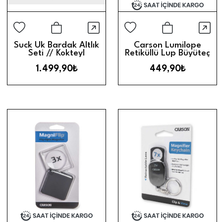
Hızlı Görünüm
Hız
Sepete Ekle
Sepete Ek
Suck Uk Bardak Altlık
Carson Lumilope
Seti // Kokteyl
Retiküllü Lup Büyüteç
Tarifleri
(10X)
1.499,90₺
449,90₺