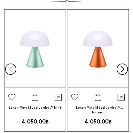
Hızlı Görünüm
Hızl
Sepete Ekle
Sepete Ek
Lexon Mina M Led Lamba // Mint
Lexon Mina M Led Lamba //
Turuncu
4.050,00₺
4.050,00₺