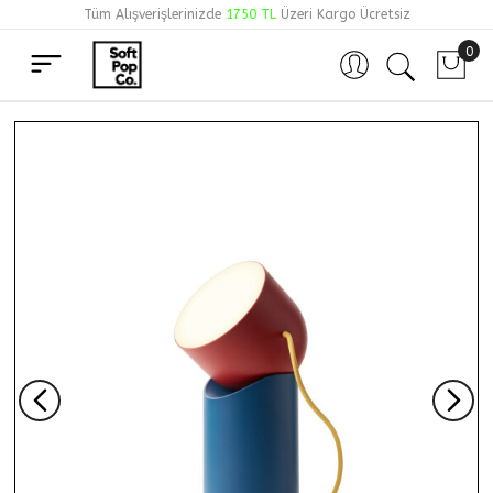
Tüm Alışverişlerinizde
1750 TL
Üzeri Kargo Ücretsiz
0
Hesabım