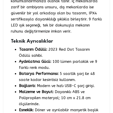
konumlandırmanıza olanak tanır. İç mekanlarda
zarif bir ambiyans unsuru, dış mekanlarda ise
güvenilir bir yol arkadaşı olan bu tasarım, IPX4
sertifikasıyla dayanıklılığı şıklıkla birleştirir. 9 farklı
LED ışık seçeneği, tek bir dokunuşla mekanın
ruhunu değiştirmenize imkan verir.
Teknik Ayrıcalıklar
Tasarım Ödülü:
2023 Red Dot Tasarım
Ödülü sahibi.
Aydınlatma Gücü:
100 lümen parlaklık ve 9
farklı renk modu.
Batarya Performansı:
5 saatlik şarj ile 48
saate kadar kesintisiz kullanım.
Bağlantı:
Modern ve hızlı USB-C şarj girişi.
Malzeme ve Boyut:
Dayanıklı ABS ve
Polipropilen materyal; 10 cm x 21.8 cm
ölçülerinde.
Esneklik:
Döner ve ayrılabilir manyetik başlık