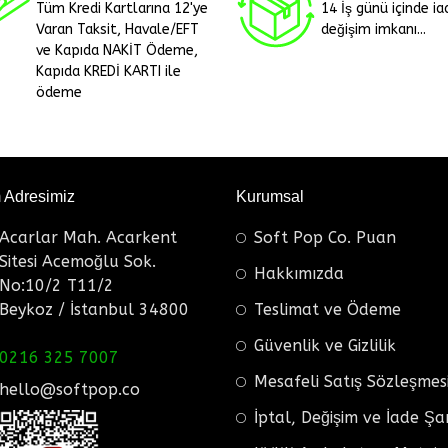
Tüm Kredi Kartlarına 12'ye
14 İş günü içinde ia
Varan Taksit, Havale/EFT
değişim imkanı...
ve Kapıda NAKİT Ödeme,
Kapıda KREDİ KARTI ile
ödeme
m Adresimiz
Kurumsal
Acarlar Mah. Acarkent
Soft Pop Co. Puan
Sitesi Acemoğlu Sok.
Hakkımızda
No:10/2 T11/2
Beykoz / İstanbul 34800
Teslimat ve Ödeme
Güvenlik ve Gizlilik
0216 325 7007
Mesafeli Satış Sözleşmes
hello@softpop.co
İptal, Değişim ve İade Şa