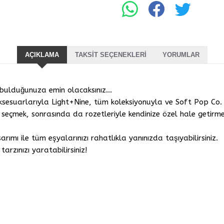
AÇIKLAMA
TAKSIT SEÇENEKLERI
YORUMLAR
 bulduğunuza emin olacaksınız...
aksesuarlarıyla Light+Nine, tüm koleksiyonuyla ve Soft Pop Co. 
 seçmek, sonrasında da rozetleriyle kendinize özel hale getirmek
rımı ile tüm eşyalarınızı rahatlıkla yanınızda taşıyabilirsiniz.
arzınızı yaratabilirsiniz!