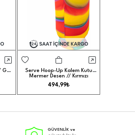
Hızlı Görünüm
Hızlı Görünü
Ekle
Sepete Ekle
/ Gök
Serve Hoop-Up Kalem Kutu
Serve Hoop
Mermer Desen // Kırmızı
Oky
494,99₺
4
GÜVENLİK ve