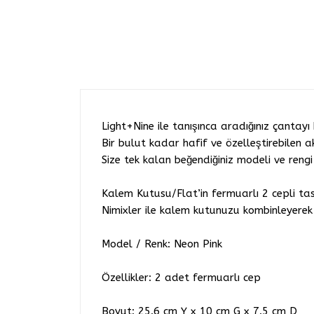
Light+Nine ile tanışınca aradığınız çantayı
Bir bulut kadar hafif ve özelleştirebilen 
Size tek kalan beğendiğiniz modeli ve rengi
Kalem Kutusu/Flat’in fermuarlı 2 cepli tasa
Nimixler ile kalem kutunuzu kombinleyerek t
Model / Renk: Neon Pink
Özellikler: 2 adet fermuarlı cep
Boyut: 25.6 cm Y x 10 cm G x 7.5 cm D