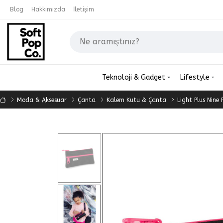
Blog
Hakkımızda
İletişim
Teknoloji & Gadget
Lifestyle
Moda & Aksesuar
Çanta
Kalem Kutu & Çanta
Light Plus Nine