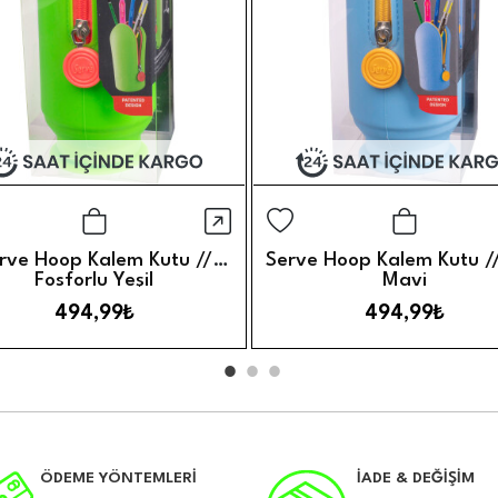
örünüm
Hızlı Görünüm
Sepete Ekle
Sepete 
rve Hoop Kalem Kutu //
Serve Hoop Kalem Kutu /
Fosforlu Yeşil
Mavi
494,99₺
494,99₺
ÖDEME YÖNTEMLERİ
İADE & DEĞİŞİM