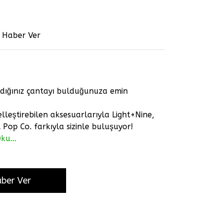
e Haber Ver
adığınız çantayı bulduğunuza emin
elleştirebilen aksesuarlarıyla Light+Nine,
Pop Co. farkıyla sizinle buluşuyor!
ku...
aber Ver