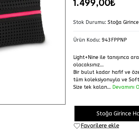
1.499,00₺
Stok Durumu
: Stoğa Girinc
Ürün Kodu
:
943FPPNP
Light+Nine ile tanışınca ar
olacaksınız...
Bir bulut kadar hafif ve öz
tüm koleksiyonuyla ve Soft 
Size tek kalan…
Devamını O
Stoğa Girince H
Favorilere ekle