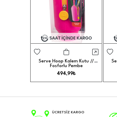
Hızlı G
Sepete Ekle
Serve Hoop Kalem Kutu //
Se
Fosforlu Pembe
494,99₺
ÜCRETSİZ KARGO