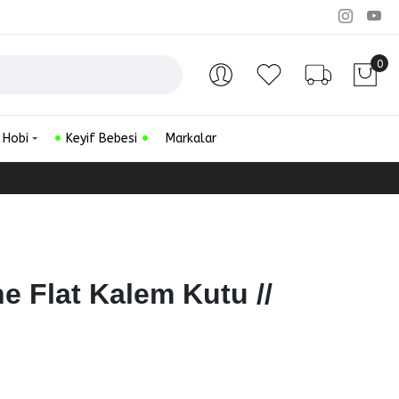
0
Hesabım
Favorilerim
Sipariş Ta
 Hobi
Keyif Bebesi
Markalar
ne Flat Kalem Kutu //