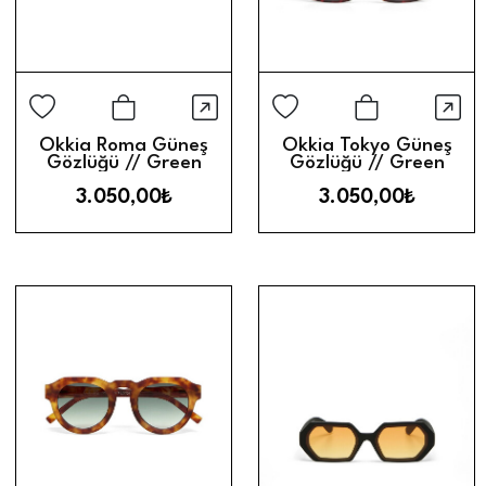
Hızlı Görünüm
Hız
Sepete Ekle
Sepete Ek
Okkia Roma Güneş
Okkia Tokyo Güneş
Gözlüğü // Green
Gözlüğü // Green
3.050,00₺
3.050,00₺