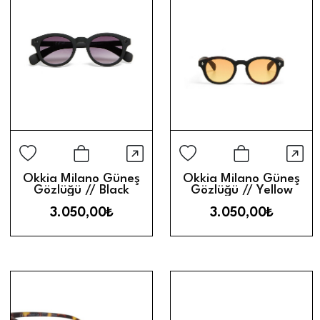
Hızlı Görünüm
Hız
Sepete Ekle
Sepete Ek
Okkia Milano Güneş
Okkia Milano Güneş
Gözlüğü // Black
Gözlüğü // Yellow
Gradient
3.050,00₺
3.050,00₺