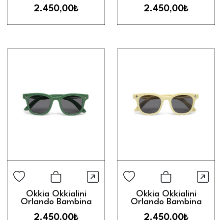
Çocuk Güneş Gözlüğü
Çocuk Güneş Gözlüğü
2.450,00₺
2.450,00₺
(3-5 Yaş) // Red
(6-10 Yaş) // Green
Hızlı Görünüm
Hız
Sepete Ekle
Sepete Ek
Okkia Okkialini
Okkia Okkialini
Orlando Bambina
Orlando Bambina
Çocuk Güneş Gözlüğü
Çocuk Güneş Gözlüğü
2.450,00₺
2.450,00₺
(3-5 Yaş) // Green
(6-10 Yaş) // Cream