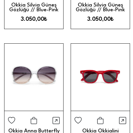
Sepete Ekle
Sepete Ek
Okkia Silvia Güneş
Okkia Silvia Güneş
Gözlüğü // Blue-Pink
Gözlüğü // Blue-Pink
3.050,00₺
3.050,00₺
Hızlı Görünüm
Hız
Sepete Ekle
Sepete Ek
Okkia Anna Butterfly
Okkia Okkialini