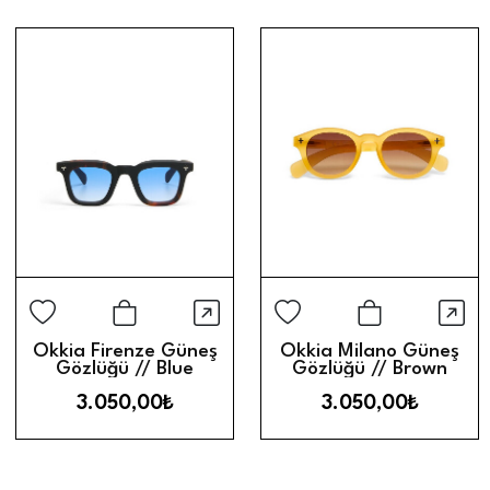
Hızlı Görünüm
Hız
Sepete Ekle
Sepete Ek
Okkia Firenze Güneş
Okkia Milano Güneş
Gözlüğü // Blue
Gözlüğü // Brown
Gradient
3.050,00₺
3.050,00₺