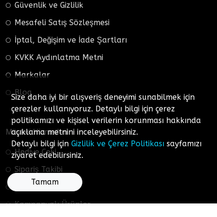
Güvenlik ve Gizlilik
Mesafeli Satış Sözleşmesi
İptal, Değişim ve İade Şartları
KVKK Aydınlatma Metni
Markalar
Blog
Size daha iyi bir alışveriş deneyimi sunabilmek için
çerezler kullanıyoruz. Detaylı bilgi için çerez
politikamızı ve kişisel verilerin korunması hakkında
açıklama metnini inceleyebilirsiniz.
Müşteri Hizmetleri
Detaylı bilgi için
Gizlilik ve Çerez Politikası
sayfamızı
Hediye Çeki
ziyaret edebilirsiniz.
Sipariş Takibi
Tamam
Ürün İadesi
Kampanyalı Ürünler