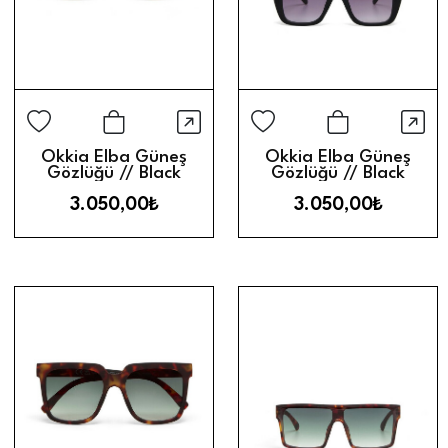
Hızlı Görünüm
Hız
Sepete Ekle
Sepete Ek
Okkia Elba Güneş
Okkia Elba Güneş
Gözlüğü // Black
Gözlüğü // Black
Gradient
Gradient
3.050,00₺
3.050,00₺