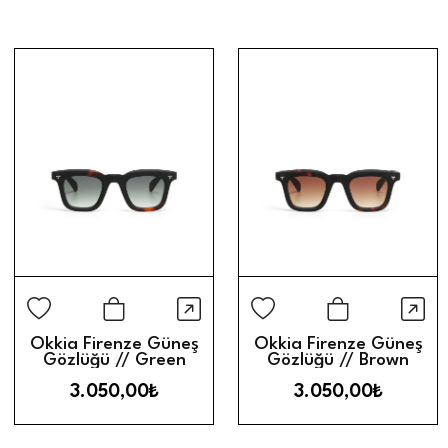
güven veren premium kalite anlayışı
ve zamansız tasarımlarıyla gözlük
modasına yön veriyor. Kendinize en
uygun modeli keşfedin, kaliteden ve
şıklıktan ödün vermeden dünyaya
bambaşka bir pencereden bakın.
Hızlı Görünüm
Hız
Sepete Ekle
Sepete Ek
Okkia Firenze Güneş
Okkia Firenze Güneş
Gözlüğü // Green
Gözlüğü // Brown
Gradient
Gradient
3.050,00₺
3.050,00₺