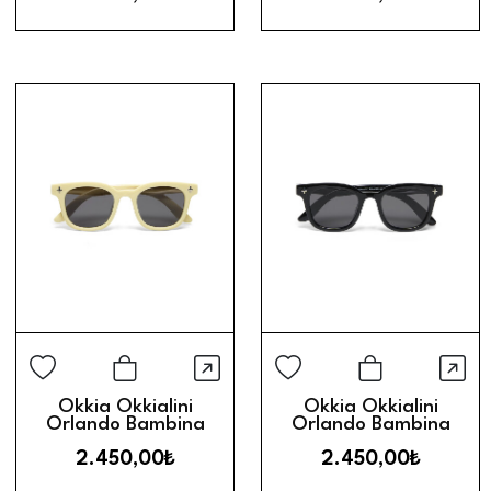
Hızlı Görünüm
Hız
Sepete Ekle
Sepete Ek
Okkia Okkialini
Okkia Okkialini
Orlando Bambina
Orlando Bambina
Çocuk Güneş Gözlüğü
Çocuk Güneş Gözlüğü
2.450,00₺
2.450,00₺
(3-5 Yaş) // Cream
(6-10 Yaş) // Black