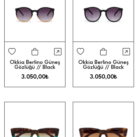
Hızlı Görünüm
Hız
Sepete Ekle
Sepete Ek
Okkia Berlino Güneş
Okkia Berlino Güneş
Gözlüğü // Black
Gözlüğü // Black
Gradient
Gradient
3.050,00₺
3.050,00₺