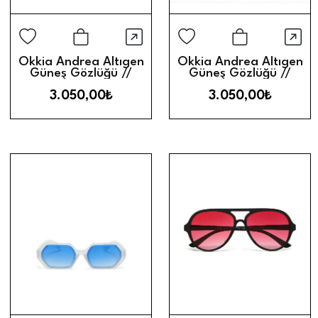
Hızlı Görünüm
Hız
Sepete Ekle
Sepete Ek
Okkia Andrea Altıgen
Okkia Andrea Altıgen
Güneş Gözlüğü //
Güneş Gözlüğü //
Kale Havana
Green
3.050,00₺
3.050,00₺