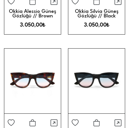
Hızlı Görünüm
Hız
Sepete Ekle
Sepete Ek
Okkia Alessio Güneş
Okkia Silvia Güneş
Gözlüğü // Brown
Gözlüğü // Black
Gradient
3.050,00₺
3.050,00₺
Hızlı Görünüm
Hız