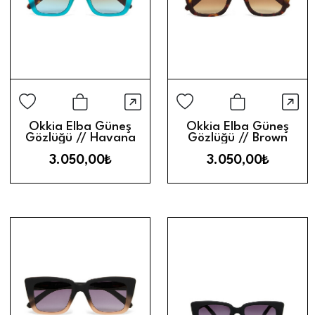
Hızlı Görünüm
Hız
Sepete Ekle
Sepete Ek
Okkia Elba Güneş
Okkia Elba Güneş
Gözlüğü // Havana
Gözlüğü // Brown
Blue
Gradient
3.050,00₺
3.050,00₺