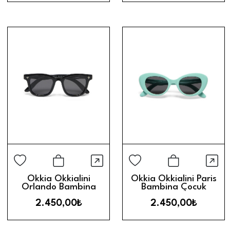
Hızlı Görünüm
Hız
Sepete Ekle
Sepete Ek
Okkia Okkialini
Okkia Okkialini Paris
Orlando Bambina
Bambina Çocuk
Çocuk Güneş Gözlüğü
Güneş Gözlüğü (6-10
2.450,00₺
2.450,00₺
(3-5 Yaş) // Black
Yaş) // Turquoise