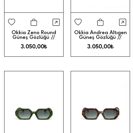
Hızlı Görünüm
Hız
Sepete Ekle
Sepete Ek
Okkia Zeno Round
Okkia Andrea Altıgen
Güneş Gözlüğü //
Güneş Gözlüğü //
Green
Yellow
3.050,00₺
3.050,00₺