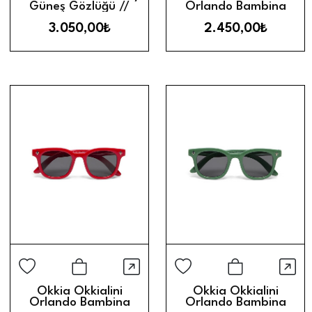
Güneş Gözlüğü //
Orlando Bambina
Black Lens
Çocuk Güneş Gözlüğü
3.050,00₺
2.450,00₺
(6-10 Yaş) // Red
Hızlı Görünüm
Hız
Sepete Ekle
Sepete Ek
Okkia Okkialini
Okkia Okkialini
Orlando Bambina
Orlando Bambina