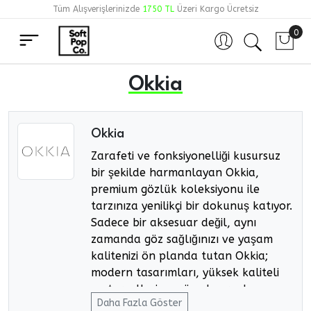
Tüm Alışverişlerinizde
1750 TL
Üzeri Kargo Ücretsiz
0
Hesabım
Okkia
Okkia
Zarafeti ve fonksiyonelliği kusursuz
bir şekilde harmanlayan Okkia,
premium gözlük koleksiyonu ile
tarzınıza yenilikçi bir dokunuş katıyor.
Sadece bir aksesuar değil, aynı
zamanda göz sağlığınızı ve yaşam
kalitenizi ön planda tutan Okkia;
modern tasarımları, yüksek kaliteli
materyalleri ve göz alıcı renk
Daha Fazla Göster
seçenekleriyle dikkat çekiyor.