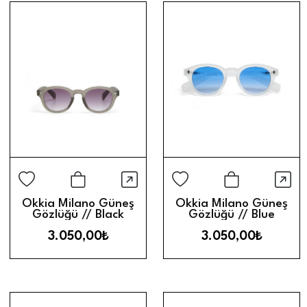
Hızlı Görünüm
Hız
Sepete Ekle
Sepete Ek
Okkia Milano Güneş
Okkia Milano Güneş
Gözlüğü // Black
Gözlüğü // Blue
Gradient
Gradient
3.050,00₺
3.050,00₺