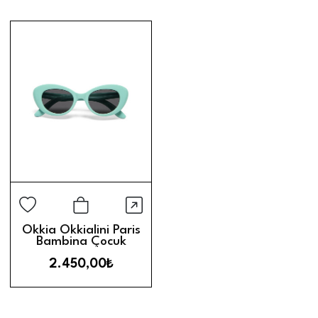
Hızlı Görünüm
Sepete Ekle
Okkia Okkialini Paris
Bambina Çocuk
Güneş Gözlüğü (3-5
2.450,00₺
Yaş) // Turquoise