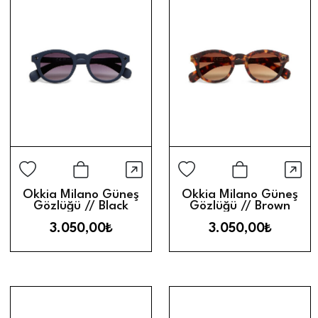
Hızlı Görünüm
Hız
Sepete Ekle
Sepete Ek
Okkia Milano Güneş
Okkia Milano Güneş
Gözlüğü // Black
Gözlüğü // Brown
Gradient
Gradient
3.050,00₺
3.050,00₺