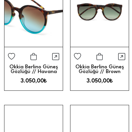
Hızlı Görünüm
Hız
Sepete Ekle
Sepete Ek
Okkia Berlino Güneş
Okkia Berlino Güneş
Gözlüğü // Havana
Gözlüğü // Brown
Blue
Gradient
3.050,00₺
3.050,00₺