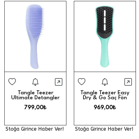
Stoğa Girince Haber Ver
Stoğa Gi
Hızlı Görünüm
Hız
Tangle Teezer
Tangle Teezer Easy
Ultimate Detangler
Dry & Go Saç Fön
Mini Saç Fırçası //
Fırçası // Sweet Pea
799,00₺
969,00₺
Lavender
Stoğa Girince Haber Ver!
Stoğa Girince Haber Ver!