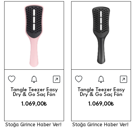
Stoğa Girince Haber Ver
Stoğa Gi
Hızlı Görünüm
Hız
Tangle Teezer Easy
Tangle Teezer Easy
Dry & Go Saç Fön
Dry & Go Saç Fön
Fırçası // Tickled Pink
Fırçası // Jet Black
1.069,00₺
1.069,00₺
Stoğa Girince Haber Ver!
Stoğa Girince Haber Ver!