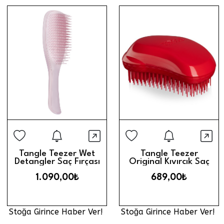
Stoğa Girince Haber Ver
Stoğa Gi
Hızlı Görünüm
Hız
Tangle Teezer Wet
Tangle Teezer
Detangler Saç Fırçası
Original Kıvırcık Saç
// Millennial Pink
Fırçası // Kırmızı
1.090,00₺
689,00₺
Stoğa Girince Haber Ver!
Stoğa Girince Haber Ver!