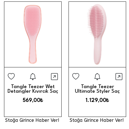
Stoğa Girince Haber Ver
Stoğa Gi
Hızlı Görünüm
Hız
Tangle Teezer Wet
Tangle Teezer
Detangler Kıvırcık Saç
Ultimate Styler Saç
Fırçası // Orange Pink
Fırçası // Millenial Pink
569,00₺
1.129,00₺
Stoğa Girince Haber Ver!
Stoğa Girince Haber Ver!