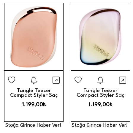
Stoğa Girince Haber Ver
Stoğa Gi
Hızlı Görünüm
Hız
Tangle Teezer
Tangle Teezer
Compact Styler Saç
Compact Styler Saç
Fırçası // Rose Gold /
Fırçası // Matte
1.199,00₺
1.199,00₺
Ivory
Ombre Chrome
Stoğa Girince Haber Ver!
Stoğa Girince Haber Ver!