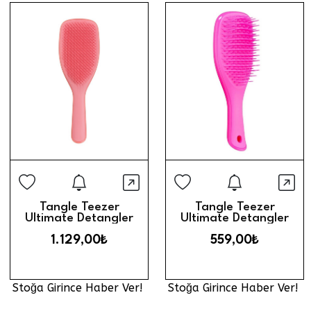
Stoğa Girince Haber Ver
Stoğa Gi
Hızlı Görünüm
Hız
Tangle Teezer
Tangle Teezer
Ultimate Detangler
Ultimate Detangler
Large Saç Fırçası //
Mini Saç Fırçası //
1.129,00₺
559,00₺
Salmon Pink
Runway Pink
Stoğa Girince Haber Ver!
Stoğa Girince Haber Ver!