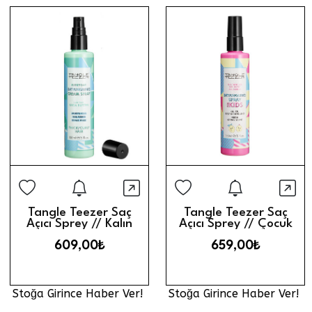
Stoğa Girince Haber Ver
Stoğa Gi
Hızlı Görünüm
Hız
Tangle Teezer Saç
Tangle Teezer Saç
Açıcı Sprey // Kalın
Açıcı Sprey // Çocuk
Telli ve Kıvırcık
609,00₺
659,00₺
Stoğa Girince Haber Ver!
Stoğa Girince Haber Ver!