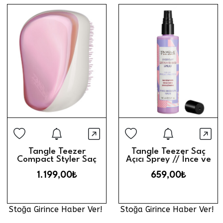
Stoğa Girince Haber Ver
Stoğa Gi
Hızlı Görünüm
Hız
Tangle Teezer
Tangle Teezer Saç
Compact Styler Saç
Açıcı Sprey // İnce ve
Fırçası // Holographic
Normal Telli
1.199,00₺
659,00₺
Pink
Stoğa Girince Haber Ver!
Stoğa Girince Haber Ver!