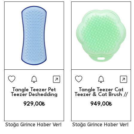
Stoğa Girince Haber Ver
Stoğa Gi
Hızlı Görünüm
Hız
Tangle Teezer Pet
Tangle Teezer Cat
Teezer Deshedding
Teezer & Cat Brush //
Small Brush // Blue &
Green
929,00₺
949,00₺
Light Blue
Stoğa Girince Haber Ver!
Stoğa Girince Haber Ver!