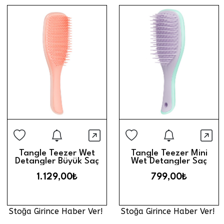
Stoğa Girince Haber Ver
Stoğa Gi
Hızlı Görünüm
Hız
Tangle Teezer Wet
Tangle Teezer Mini
Detangler Büyük Saç
Wet Detangler Saç
Fırçası // Peach
Fırçası // Wisteria
1.129,00₺
799,00₺
Leaf Lilac - Mint
Stoğa Girince Haber Ver!
Stoğa Girince Haber Ver!