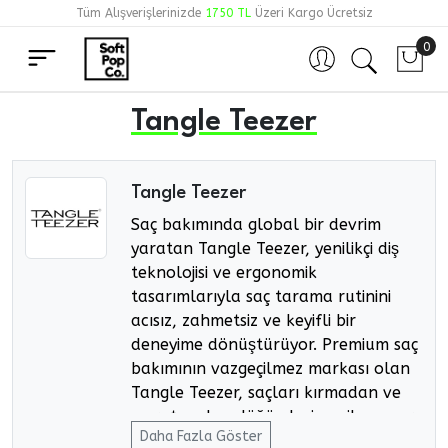
Tüm Alışverişlerinizde
1750 TL
Üzeri Kargo Ücretsiz
0
Hesabım
Tangle Teezer
Tangle Teezer
Saç bakımında global bir devrim
yaratan Tangle Teezer, yenilikçi diş
teknolojisi ve ergonomik
tasarımlarıyla saç tarama rutinini
acısız, zahmetsiz ve keyifli bir
deneyime dönüştürüyor. Premium saç
bakımının vazgeçilmez markası olan
Tangle Teezer, saçları kırmadan ve
yıpratmadan düğümleri nazikçe açar.
Daha Fazla Göster
Orijinal ve güvenilir ürün