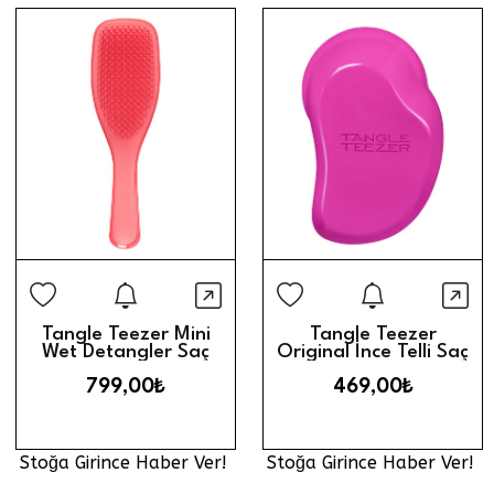
Stoğa Girince Haber Ver
Stoğa Gi
Hızlı Görünüm
Hız
Tangle Teezer Mini
Tangle Teezer
Wet Detangler Saç
Original İnce Telli Saç
Fırçası // Pink Punch
Fırçası // Berry Bright
799,00₺
469,00₺
Stoğa Girince Haber Ver!
Stoğa Girince Haber Ver!