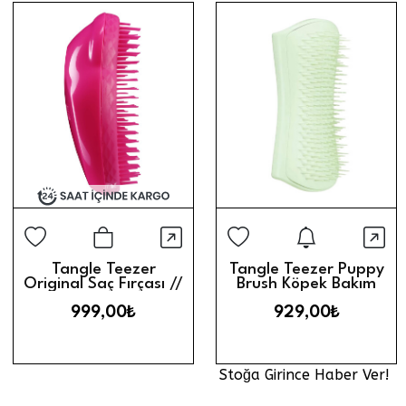
Stoğa Gi
Hızlı Görünüm
Hız
Sepete Ekle
Tangle Teezer
Tangle Teezer Puppy
Original Saç Fırçası //
Brush Köpek Bakım
Pembe
Fırçası // Green
999,00₺
929,00₺
Stoğa Girince Haber Ver!