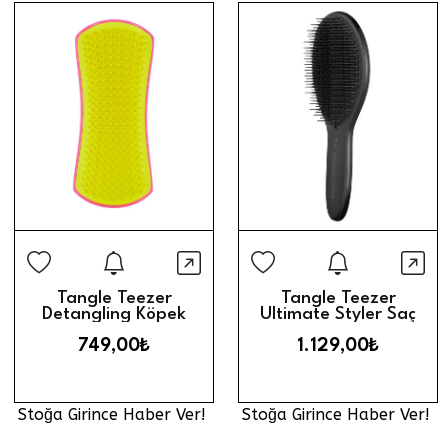
Stoğa Girince Haber Ver
Stoğa Gi
Hızlı Görünüm
Hız
Tangle Teezer
Tangle Teezer
Detangling Köpek
Ultimate Styler Saç
Bakım Fırçası // Pink
Fırçası // Black
749,00₺
1.129,00₺
Yellow
Stoğa Girince Haber Ver!
Stoğa Girince Haber Ver!