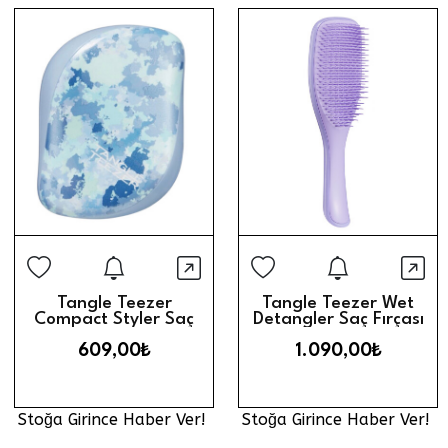
Stoğa Girince Haber Ver
Stoğa Gi
Hızlı Görünüm
Hız
Tangle Teezer
Tangle Teezer Wet
Compact Styler Saç
Detangler Saç Fırçası
Fırçası // Chameleon
// Mor
609,00₺
1.090,00₺
Blue
Stoğa Girince Haber Ver!
Stoğa Girince Haber Ver!