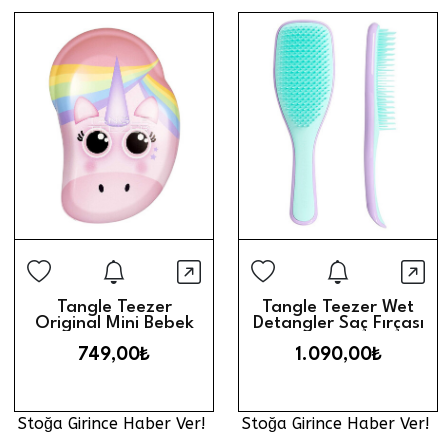
Stoğa Girince Haber Ver
Stoğa Gi
Hızlı Görünüm
Hız
Tangle Teezer
Tangle Teezer Wet
Original Mini Bebek
Detangler Saç Fırçası
ve Çocuk Saç Fırçası
// Mint - Lila
749,00₺
1.090,00₺
// Unicorn
Stoğa Girince Haber Ver!
Stoğa Girince Haber Ver!