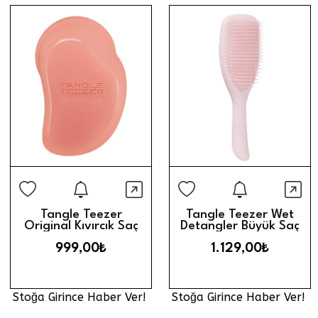
Stoğa Girince Haber Ver
Stoğa Gi
Hızlı Görünüm
Hız
Tangle Teezer
Tangle Teezer Wet
Original Kıvırcık Saç
Detangler Büyük Saç
Fırçası // Turuncu
Fırçası // Pink
999,00₺
1.129,00₺
Stoğa Girince Haber Ver!
Stoğa Girince Haber Ver!