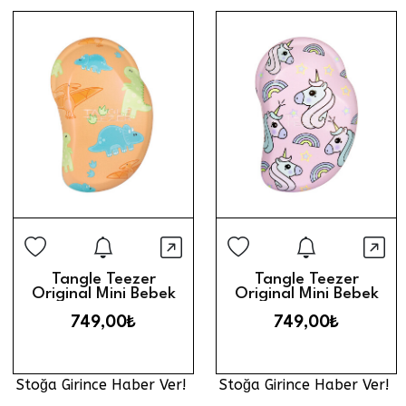
Stoğa Girince Haber Ver
Stoğa Gi
Hızlı Görünüm
Hız
Tangle Teezer
Tangle Teezer
Original Mini Bebek
Original Mini Bebek
ve Çocuk Saç Fırçası
ve Çocuk Saç Fırçası
749,00₺
749,00₺
// Dinasours
// Unicorns
Stoğa Girince Haber Ver!
Stoğa Girince Haber Ver!