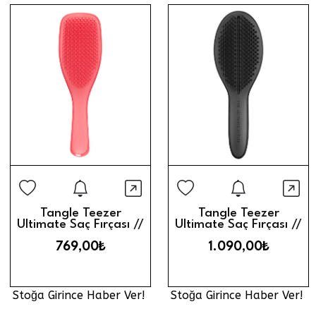
Stoğa Girince Haber Ver
Stoğa Gi
Hızlı Görünüm
Hız
Tangle Teezer
Tangle Teezer
Ultimate Saç Fırçası //
Ultimate Saç Fırçası //
Pink Punch
Black
769,00₺
1.090,00₺
Stoğa Girince Haber Ver!
Stoğa Girince Haber Ver!