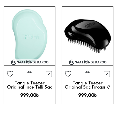
Hızlı Görünüm
Hız
Sepete Ekle
Sepete Ek
Tangle Teezer
Tangle Teezer
Original İnce Telli Saç
Original Saç Fırçası //
Fırçası // Mint
Siyah
999,00₺
999,00₺