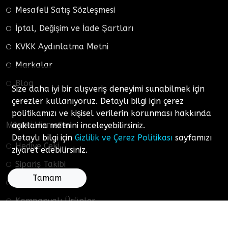
Mesafeli Satış Sözleşmesi
İptal, Değişim ve İade Şartları
KVKK Aydınlatma Metni
Markalar
Blog
Size daha iyi bir alışveriş deneyimi sunabilmek için
çerezler kullanıyoruz. Detaylı bilgi için çerez
politikamızı ve kişisel verilerin korunması hakkında
açıklama metnini inceleyebilirsiniz.
Müşteri Hizmetleri
Detaylı bilgi için
Gizlilik ve Çerez Politikası
sayfamızı
Hediye Çeki
ziyaret edebilirsiniz.
Sipariş Takibi
Tamam
Ürün İadesi
Kampanyalı Ürünler
İletişim