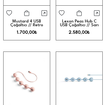
Hızlı Görünüm
Hız
Sepete Ekle
Sepete Ek
Mustard 4 USB
Lexon Peas Hub C
Çoğaltıcı // Retro
USB Çoğaltıcı // Sarı
1.700,00₺
2.580,00₺