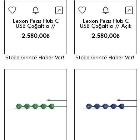
Stoğa Girince Haber Ver
Stoğa Gi
Hızlı Görünüm
Hız
Lexon Peas Hub C
Lexon Peas Hub C
USB Çoğaltıcı //
USB Çoğaltıcı // Açık
Pembe
Mavi
2.580,00₺
2.580,00₺
Stoğa Girince Haber Ver!
Stoğa Girince Haber Ver!