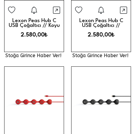
Stoğa Girince Haber Ver
Stoğa Gi
Hızlı Görünüm
Hız
Lexon Peas Hub C
Lexon Peas Hub C
USB Çoğaltıcı // Koyu
USB Çoğaltıcı //
Yeşil
Lacivert
2.580,00₺
2.580,00₺
Stoğa Girince Haber Ver!
Stoğa Girince Haber Ver!