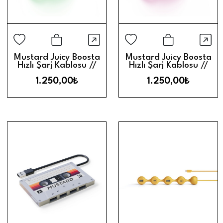
Hızlı Görünüm
Hız
Sepete Ekle
Sepete Ek
Mustard Juicy Boosta
Mustard Juicy Boosta
Hızlı Şarj Kablosu //
Hızlı Şarj Kablosu //
Green
Pink
1.250,00₺
1.250,00₺