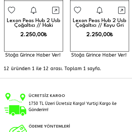
Stoğa Girince Haber Ver
Stoğa Gi
Hızlı Görünüm
Hız
Lexon Peas Hub 2 Usb
Lexon Peas Hub 2 Usb
Çoğaltıcı // Haki
Çoğaltıcı // Koyu Gri
2.250,00₺
2.250,00₺
Stoğa Girince Haber Ver!
Stoğa Girince Haber Ver!
12 üründen 1 ile 12 arası. Toplam 1 sayfa.
ÜCRETSİZ KARGO
1750 TL Üzeri Ücretsiz Kargo! Yurtiçi Kargo ile
Gönderim!
ÖDEME YÖNTEMLERİ