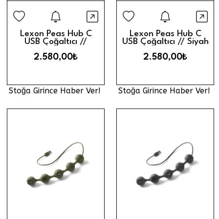
Stoğa Girince Haber Ver
Stoğa Gi
Hızlı Görünüm
Hız
Lexon Peas Hub C
Lexon Peas Hub C
USB Çoğaltıcı //
USB Çoğaltıcı // Siyah
Kırmızı
2.580,00₺
2.580,00₺
Stoğa Girince Haber Ver!
Stoğa Girince Haber Ver!