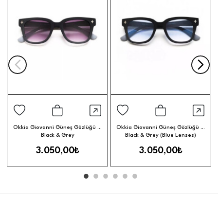
Hızlı Görünüm
Hızl
Sepete Ekle
Sepete Ek
Okkia Giovanni Güneş Gözlüğü //
Okkia Giovanni Güneş Gözlüğü //
Black & Grey
Black & Grey (Blue Lenses)
3.050,00₺
3.050,00₺