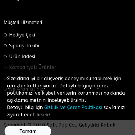
Müşteri Hizmetleri
Hediye Çeki
Sipariş Takibi
Ürün İadesi
Kampanyalı Ürünler
İletişim
Size daha iyi bir alışveriş deneyimi sunabilmek için
çerezler kullanıyoruz. Detaylı bilgi için çerez
Ne Aramıştınız…
politikamızı ve kişisel verilerin korunması hakkında
açıklama metnini inceleyebilirsiniz.
Detaylı bilgi için
Gizlilik ve Çerez Politikası
sayfamızı
ziyaret edebilirsiniz.
Copyright © 2020 Soft Pop Co., Geliştirici
Kabuk
Tamam
Yazılım