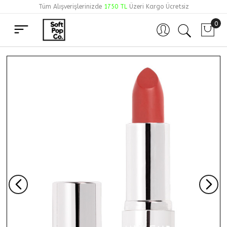
Tüm Alışverişlerinizde
1750 TL
Üzeri Kargo Ücretsiz
0
Hesabım