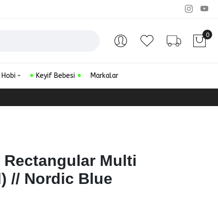
0
Hesabım
Favorilerim
Sipariş Ta
 Hobi
Keyif Bebesi
Markalar
 Rectangular Multi
) // Nordic Blue