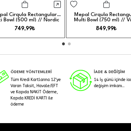
örünüm
Hızlı Görünüm
Sepete Ekle
Sepete 
pal Cirqula Rectangular
Mepal Cirqula Rectangu
i Bowl (500 ml) // Nordic
Multi Bowl (750 ml) // V
Sage
Mauve
749,99₺
849,99₺
ÖDEME YÖNTEMLERİ
İADE & DEĞİŞİM
Tüm Kredi Kartlarına 12'ye
14 İş günü içinde ia
Varan Taksit, Havale/EFT
değişim imkanı...
ve Kapıda NAKİT Ödeme,
Kapıda KREDİ KARTI ile
ödeme