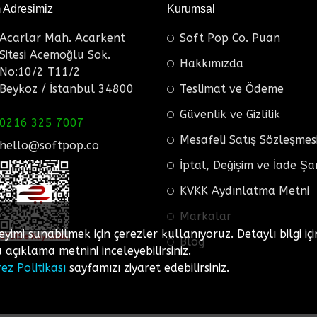
m Adresimiz
Kurumsal
Acarlar Mah. Acarkent
Soft Pop Co. Puan
Sitesi Acemoğlu Sok.
Hakkımızda
No:10/2 T11/2
Beykoz / İstanbul 34800
Teslimat ve Ödeme
Güvenlik ve Gizlilik
0216 325 7007
Mesafeli Satış Sözleşmes
hello@softpop.co
İptal, Değişim ve İade Şa
KVKK Aydınlatma Metni
Markalar
eyimi sunabilmek için çerezler kullanıyoruz. Detaylı bilgi içi
Blog
açıklama metnini inceleyebilirsiniz.
rez Politikası
sayfamızı ziyaret edebilirsiniz.