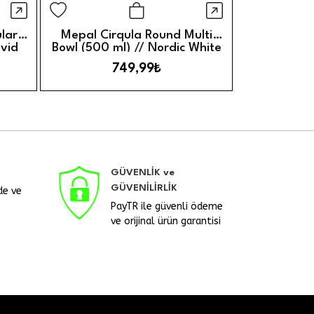
Hızlı Görünüm
Hızlı Görünü
Ekle
Sepete Ekle
lar
Mepal Cirqula Round Multi
Mepal Easy
ivid
Bowl (500 ml) // Nordic White
Box (1000 m
749,99₺
1
GÜVENLİK ve
GÜVENİLİRLİK
de ve
PayTR ile güvenli ödeme
ve orijinal ürün garantisi