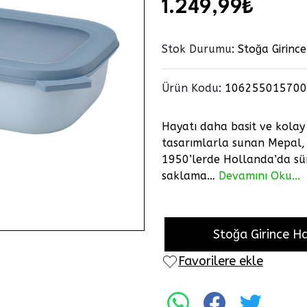
1.249,99₺
Stok Durumu
: Stoğa Girinc
Ürün Kodu
:
106255015700
Hayatı daha basit ve kolay 
tasarımlarla sunan Mepal, 
1950’lerde Hollanda’da sürd
saklama…
Devamını Oku...
Stoğa Girince H
Favorilere ekle