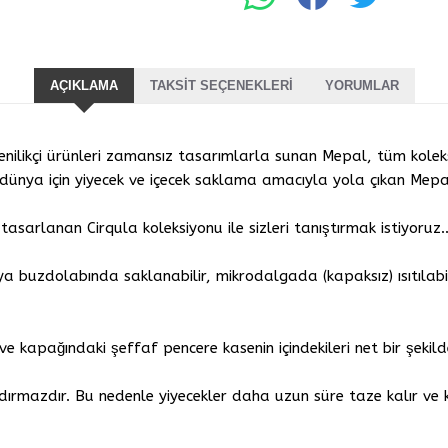
AÇIKLAMA
TAKSIT SEÇENEKLERI
YORUMLAR
enilikçi ürünleri zamansız tasarımlarla sunan Mepal, tüm kole
dünya için yiyecek ve içecek saklama amacıyla yola çıkan Mepal’
asarlanan Cirqula koleksiyonu ile sizleri tanıştırmak istiyoruz..
ya buzdolabında saklanabilir, mikrodalgada (kapaksız) ısıtıla
e kapağındaki şeffaf pencere kasenin içindekileri net bir şekild
zdırmazdır. Bu nedenle yiyecekler daha uzun süre taze kalır ve 