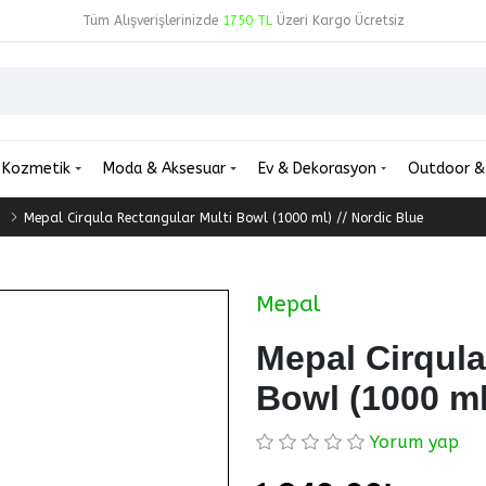
Tüm Alışverişlerinizde
1750 TL
Üzeri Kargo Ücretsiz
Kozmetik
Moda & Aksesuar
Ev & Dekorasyon
Outdoor &
Mepal Cirqula Rectangular Multi Bowl (1000 ml) // Nordic Blue
Mepal
Mepal Cirqula
Bowl (1000 ml
Yorum yap