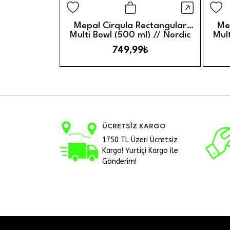
Hızlı G
Sepete Ekle
Mepal Cirqula Rectangular
Me
Multi Bowl (500 ml) // Nordic
Mult
Blue
749,99₺
ÜCRETSİZ KARGO
1750 TL Üzeri Ücretsiz
Kargo! Yurtiçi Kargo ile
Gönderim!