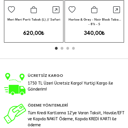
Hızlı Görünüm
Hızl
Sepete Ekle
Sepete Ek
Meri Meri Parti Tabak (L) // Safari
Harlow & Grey - Noir Black Tabak
- 8'li - S
620,00₺
340,00₺
ÜCRETSİZ KARGO
1750 TL Üzeri Ücretsiz Kargo! Yurtiçi Kargo ile
Gönderim!
ÖDEME YÖNTEMLERİ
Tüm Kredi Kartlarına 12'ye Varan Taksit, Havale/EFT
ve Kapıda NAKİT Ödeme, Kapıda KREDİ KARTI ile
ödeme