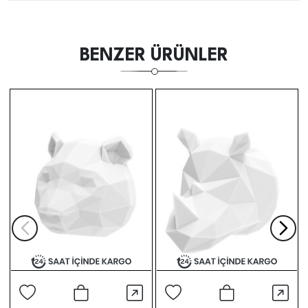
BENZER ÜRÜNLER
Hızlı Görünüm
Hızl