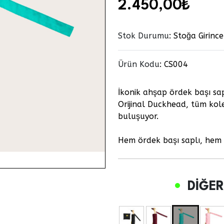
2.450,00₺
Stok Durumu
: Stoğa Girinc
Ürün Kodu
:
CS004
İkonik ahşap ördek başı sap
Orijinal Duckhead, tüm kole
buluşuyor.
Hem ördek başı saplı, hem
DIĞER