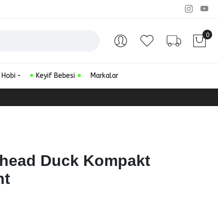
0
Hesabım
Favorilerim
Sipariş Ta
 Hobi
Keyif Bebesi
Markalar
khead Duck Kompakt
nt