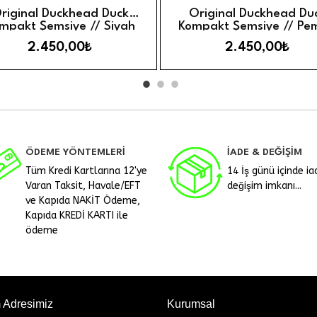
örünüm
Hızlı Görünüm
Sepete Ekle
Sepete 
riginal Duckhead Duck
Original Duckhead Du
mpakt Şemsiye // Siyah
Kompakt Şemsiye // Pe
2.450,00₺
2.450,00₺
ÖDEME YÖNTEMLERİ
İADE & DEĞİŞİM
Tüm Kredi Kartlarına 12'ye
14 İş günü içinde ia
Varan Taksit, Havale/EFT
değişim imkanı...
ve Kapıda NAKİT Ödeme,
Kapıda KREDİ KARTI ile
ödeme
m Adresimiz
Kurumsal