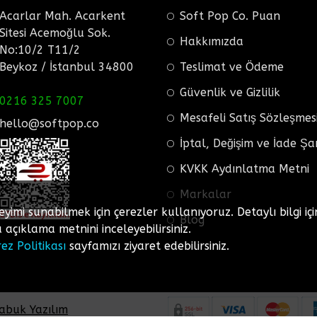
Acarlar Mah. Acarkent
Soft Pop Co. Puan
Sitesi Acemoğlu Sok.
Hakkımızda
No:10/2 T11/2
Beykoz / İstanbul 34800
Teslimat ve Ödeme
Güvenlik ve Gizlilik
0216 325 7007
Mesafeli Satış Sözleşmes
hello@softpop.co
İptal, Değişim ve İade Şa
KVKK Aydınlatma Metni
Markalar
eyimi sunabilmek için çerezler kullanıyoruz. Detaylı bilgi içi
Blog
açıklama metnini inceleyebilirsiniz.
rez Politikası
sayfamızı ziyaret edebilirsiniz.
abuk Yazılım