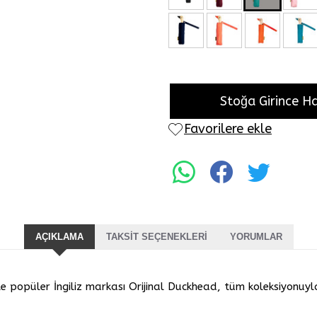
Stoğa Girince H
Favorilere ekle
AÇIKLAMA
TAKSIT SEÇENEKLERI
YORUMLAR
le popüler İngiliz markası Orijinal Duckhead, tüm koleksiyonuyla