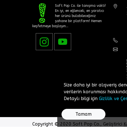
Soft Pop Co. ile tanışma vakti!
En iyi, en eğlenceli, en yaratıcı
her ürünü bulabileceğiniz
şahane bir platform! Hemen
keşfetmeye başlayın...
Size daha iyi bir alışveriş den
verilerin korunması hakkında 
Detaylı bilgi için
Gizlilik ve Çe
Tamam
Copyright © 2020 Soft Pop Co., Geliştirici
K