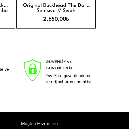
Hızlı Görünüm
Hızlı Görünü
Ekle
Sepete Ekle
ck
Original Duckhead The Daily
Original D
mbe
Şemsiye // Siyah
Şems
2.650,00₺
2
GÜVENLİK ve
GÜVENİLİRLİK
de ve
PayTR ile güvenli ödeme
ve orijinal ürün garantisi
Müşteri Hizmetleri