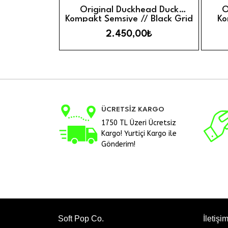
Hızlı G
Sepete Ekle
Original Duckhead Duck
O
Kompakt Şemsiye // Black Grid
Ko
2.450,00₺
ÜCRETSİZ KARGO
1750 TL Üzeri Ücretsiz
Kargo! Yurtiçi Kargo ile
Gönderim!
Soft Pop Co.
İletişi