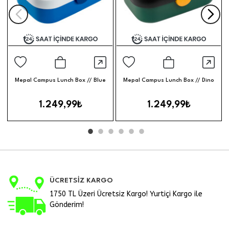
Hızlı Görünüm
Hızl
Sepete Ekle
Sepete Ek
Mepal Campus Lunch Box // Blue
Mepal Campus Lunch Box // Dino
1.249,99₺
1.249,99₺
ÜCRETSİZ KARGO
1750 TL Üzeri Ücretsiz Kargo! Yurtiçi Kargo ile
Gönderim!