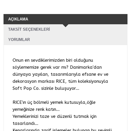
AÇIKLAMA
TAKSIT SEÇENEKLERI
YORUMLAR
Onun en sevdiklerimizden biri olduğunu
söylememize gerek var mı? Danimarka'dan
dünyaya yayılan, tasarımlarıyla efsane ev ve
dekorasyon markası RICE, tüm koleksiyonuyla
Soft Pop Co. sizinle buluşuyor...
RICE'ın üç bölmeli yemek kutusuyla,öğle
yemeğinize renk katın...
Yemeklerinizi taze ve düzenli tutmak için
tasarlandı...
Kenarlarında zarif işlemeler bulunan bu sevimli