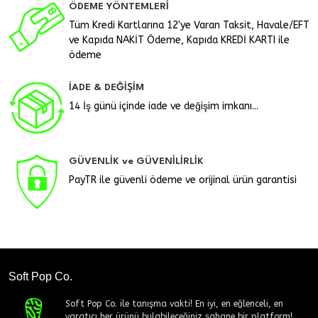
ÖDEME YÖNTEMLERİ
Tüm Kredi Kartlarına 12'ye Varan Taksit, Havale/EFT
ve Kapıda NAKİT Ödeme, Kapıda KREDİ KARTI ile
ödeme
İADE & DEĞİŞİM
14 İş günü içinde iade ve değişim imkanı...
GÜVENLİK ve GÜVENİLİRLİK
PayTR ile güvenli ödeme ve orijinal ürün garantisi
Soft Pop Co.
Soft Pop Co. ile tanışma vakti! En iyi, en eğlenceli, en
yaratıcı her ürünü bulabileceğiniz şahane bir platform!