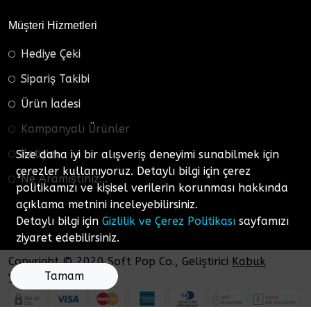
Müşteri Hizmetleri
Hediye Çeki
Sipariş Takibi
Ürün İadesi
Kampanyalı Ürünler
İletişim
Size daha iyi bir alışveriş deneyimi sunabilmek için
çerezler kullanıyoruz. Detaylı bilgi için çerez
Ne Aramıştınız…
politikamızı ve kişisel verilerin korunması hakkında
açıklama metnini inceleyebilirsiniz.
Detaylı bilgi için
Gizlilik ve Çerez Politikası
sayfamızı
ziyaret edebilirsiniz.
Copyright © 2020 Soft Pop Co., Geliştirici
Kabuk
Tamam
Yazılım