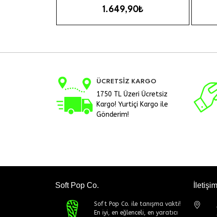
1.649,90₺
ÜCRETSİZ KARGO
1750 TL Üzeri Ücretsiz
Kargo! Yurtiçi Kargo ile
Gönderim!
Soft Pop Co.
İletişi
Soft Pop Co. ile tanışma vakti!
En iyi, en eğlenceli, en yaratıcı