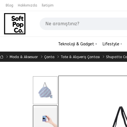
Blog
Hakkımızda
İletişim
Teknoloji & Gadget
Lifestyle
Moda & Aksesuar
Çanta
Tote & Alışveriş Çantası
Shupatto Co