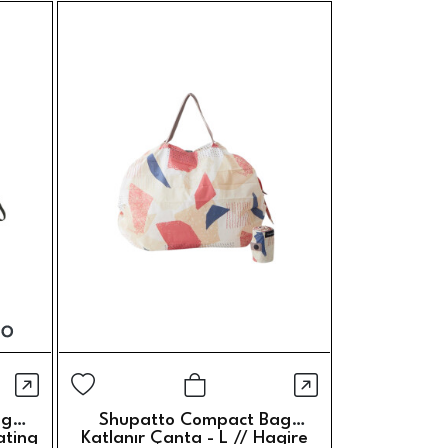
Hızlı Görünüm
Hızlı Görünü
Ekle
Sepete Ekle
ag
Shupatto Compact Bag
Shupatt
ating
Katlanır Çanta - L // Hagire
Katlanır 