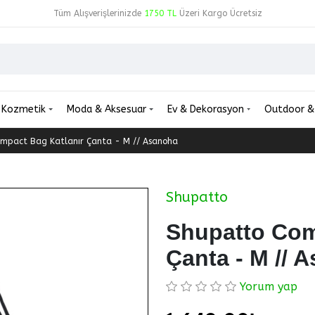
Tüm Alışverişlerinizde
1750 TL
Üzeri Kargo Ücretsiz
Kozmetik
Moda & Aksesuar
Ev & Dekorasyon
Outdoor &
mpact Bag Katlanır Çanta - M // Asanoha
Shupatto
Shupatto Com
Çanta - M // 
Yorum yap