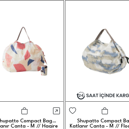
örünüm
Hızlı Görünüm
Sepete Ekle
Sepete 
hupatto Compact Bag
Shupatto Compact B
lanır Çanta - M // Hagire
Katlanır Çanta - M // Flo