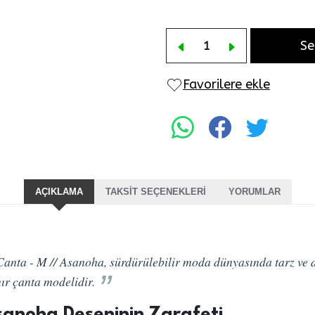
Se
Favorilere ekle
AÇIKLAMA
TAKSIT SEÇENEKLERI
YORUMLAR
nta - M // Asanoha, sürdürülebilir moda dünyasında tarz ve ay
nır çanta modelidir.
sanoha Deseninin Zarafeti