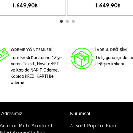
Clouds
1.649,90₺
1.649,90₺
ÖDEME YÖNTEMLERİ
İADE & DEĞİŞİM
Tüm Kredi Kartlarına 12'ye
14 İş günü içinde ia
Varan Taksit, Havale/EFT
değişim imkanı...
ve Kapıda NAKİT Ödeme,
Kapıda KREDİ KARTI ile
ödeme
m Adresimiz
Kurumsal
Acarlar Mah. Acarkent
Soft Pop Co. Puan
Sitesi Acemoğlu Sok.