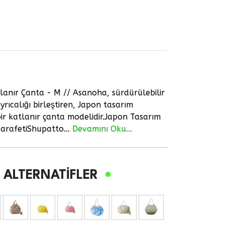
anır Çanta - M // Asanoha, sürdürülebilir
ıcalığı birleştiren, Japon tasarım
k bir katlanır çanta modelidir.Japon Tasarım
 ZarafetiShupatto…
Devamını Oku...
 ALTERNATIFLER