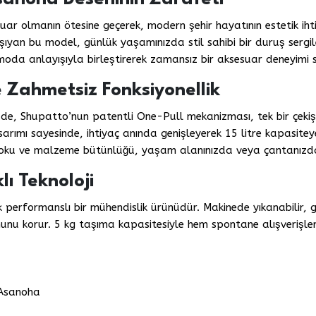
r olmanın ötesine geçerek, modern şehir hayatının estetik ihti
ıyan bu model, günlük yaşamınızda stil sahibi bir duruş sergile
 moda anlayışıyla birleştirerek zamansız bir aksesuar deneyimi 
 Zahmetsiz Fonksiyonellik
e, Shupatto’nun patentli One-Pull mekanizması, tek bir çekişl
asarımı sayesinde, ihtiyaç anında genişleyerek 15 litre kapasit
 doku ve malzeme bütünlüğü, yaşam alanınızda veya çantanızda
lı Teknoloji
performanslı bir mühendislik ürünüdür. Makinede yıkanabilir, g
munu korur. 5 kg taşıma kapasitesiyle hem spontane alışverişle
Asanoha