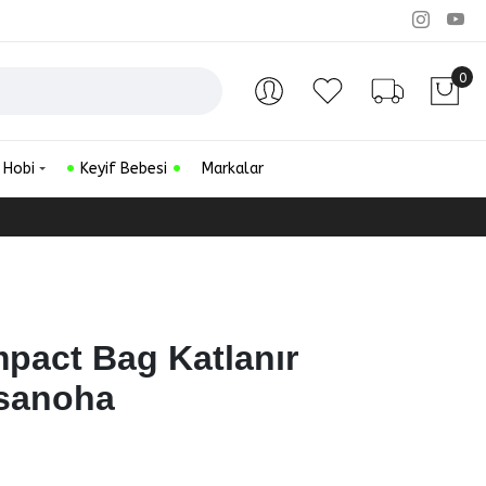
0
Hesabım
Favorilerim
Sipariş Ta
 Hobi
Keyif Bebesi
Markalar
pact Bag Katlanır
Asanoha