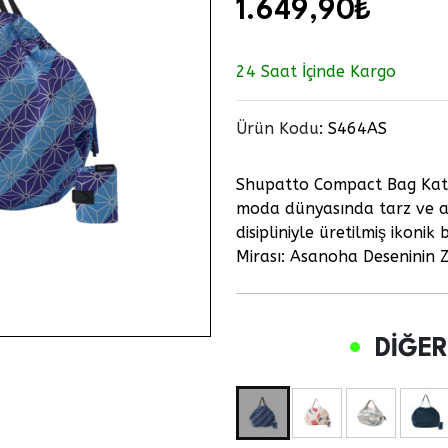
1.649,90₺
24 Saat İçinde Kargo
Ürün Kodu
:
S464AS
Shupatto Compact Bag Katl
moda dünyasında tarz ve ayr
disipliniyle üretilmiş ikoni
Mirası: Asanoha Deseninin
DIĞER