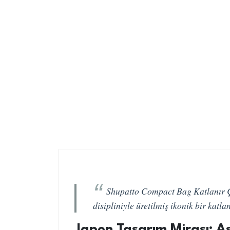
Shupatto Compact Bag Katlanır Ça
disipliniyle üretilmiş ikonik bir katla
Japon Tasarım Mirası: A