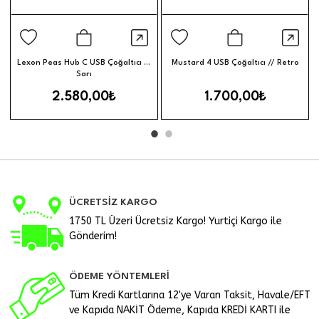
Hızlı Görünüm
Hızl
Sepete Ekle
Sepete Ek
Lexon Peas Hub C USB Çoğaltıcı //
Mustard 4 USB Çoğaltıcı // Retro
Sarı
2.580,00₺
1.700,00₺
ÜCRETSİZ KARGO
1750 TL Üzeri Ücretsiz Kargo! Yurtiçi Kargo ile
Gönderim!
ÖDEME YÖNTEMLERİ
Tüm Kredi Kartlarına 12'ye Varan Taksit, Havale/EFT
ve Kapıda NAKİT Ödeme, Kapıda KREDİ KARTI ile