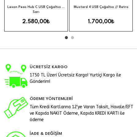
Hızlı Görünüm
Hızl
Sepete Ekle
Sepete Ek
Lexon Peas Hub C USB Çoğaltıcı //
Mustard 4 USB Çoğaltıcı // Retro
Sarı
2.580,00₺
1.700,00₺
ÜCRETSİZ KARGO
1750 TL Üzeri Ücretsiz Kargo! Yurtiçi Kargo ile
Gönderim!
ÖDEME YÖNTEMLERİ
Tüm Kredi Kartlarına 12'ye Varan Taksit, Havale/EFT
ve Kapıda NAKİT Ödeme, Kapıda KREDİ KARTI ile
ödeme
İADE & DEĞİŞİM